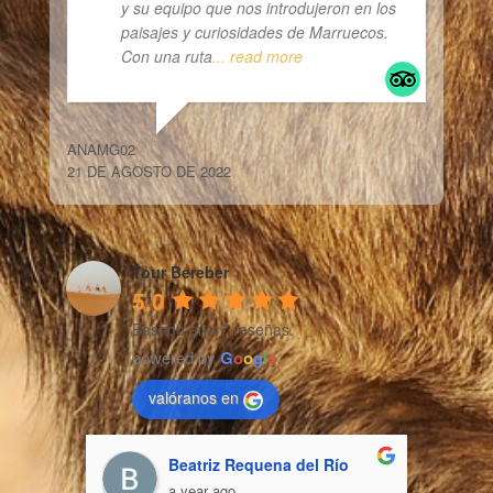
y su equipo que nos introdujeron en los
paisajes y curiosidades de Marruecos.
Con una ruta
... read more
ANAMG02
21 DE AGOSTO DE 2022
Tour Bereber
5.0
Basado en 47 reseñas.
powered by
G
o
o
g
l
e
valóranos en
Beatriz Requena del Río
a year ago