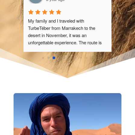
ravel 
My family and I traveled with 
n 
TurbeTéber from Marrakech to the 
designed 
desert in November, it was an 
 of 
unforgettable experience. The route is 
fascinating, passing through impressive 
re 
landscapes of the Atlas and small 
ence 
Berber villages. Upon reaching the 
rist 
desert, sleeping under the stars in a 
luxury camp is magical, and the camel 
out for 
trek at sunset over the dunes is unique. 
ng with 
The team is professional and attentive, 
e impact. 
taking care of every detail, from the 
rtable 
delicious meals to the welcoming 
elicious. 
atmosphere. A perfect adventure for 
 and well-
those looking to explore Morocco in an 
occo, 
authentic and comfortable way.