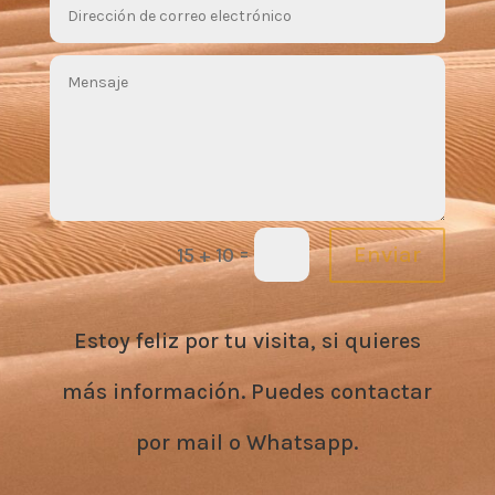
=
Enviar
15 + 10
Estoy feliz por tu visita, si quieres
más información. Puedes contactar
por mail o Whatsapp.