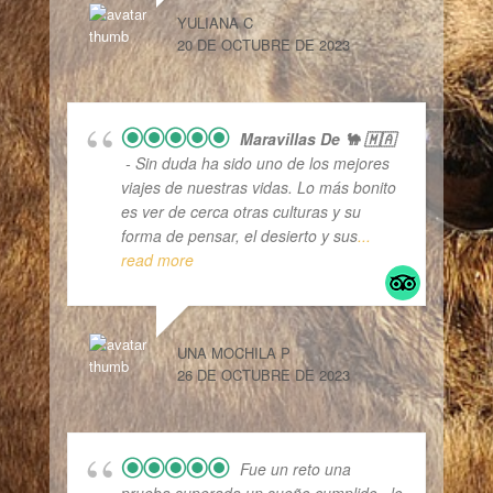
YULIANA C
20 DE OCTUBRE DE 2023
Maravillas De 🐪 🇲🇦
- Sin duda ha sido uno de los mejores
viajes de nuestras vidas. Lo más bonito
es ver de cerca otras culturas y su
forma de pensar, el desierto y sus
...
read more
UNA MOCHILA P
26 DE OCTUBRE DE 2023
Fue un reto una