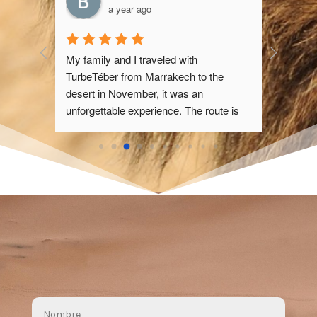
a year ago
ravel 
My family and I traveled with 
n 
TurbeTéber from Marrakech to the 
designed 
desert in November, it was an 
 of 
unforgettable experience. The route is 
fascinating, passing through impressive 
re 
landscapes of the Atlas and small 
ence 
Berber villages. Upon reaching the 
rist 
desert, sleeping under the stars in a 
luxury camp is magical, and the camel 
out for 
trek at sunset over the dunes is unique. 
ng with 
The team is professional and attentive, 
e impact. 
taking care of every detail, from the 
rtable 
delicious meals to the welcoming 
elicious. 
atmosphere. A perfect adventure for 
 and well-
those looking to explore Morocco in an 
occo, 
authentic and comfortable way.