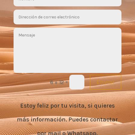
ce.
=
Enviar
6 + 12
Estoy feliz por tu visita, si quieres
más información. Puedes contactar
por mail o Whatsapp.