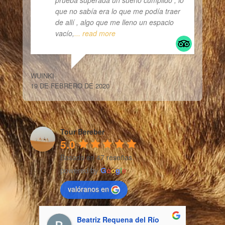
prueba superada un sueño cumplido , lo
que no sabía era lo que me podía traer
de allí , algo que me lleno un espacio
vacío,
... read more
WUINKI
19 DE FEBRERO DE 2020
Tour Bereber
5.0
Basado en 47 reseñas.
powered by
G
o
o
g
l
e
valóranos en
Beatriz Requena del Río