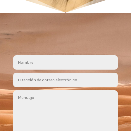
rist 
desert, sleeping under the stars in a 
luxury camp is magical, and the camel 
out for 
trek at sunset over the dunes is unique. 
ng with 
The team is professional and attentive, 
e impact. 
taking care of every detail, from the 
rtable 
delicious meals to the welcoming 
elicious. 
atmosphere. A perfect adventure for 
 and well-
those looking to explore Morocco in an 
occo, 
authentic and comfortable way.
ce.