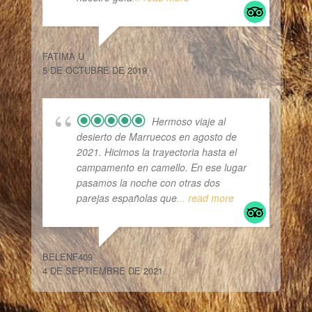
FATIMA U
5 DE OCTUBRE DE 2019
Hermoso viaje al
desierto de Marruecos en agosto de
2021. Hicimos la trayectoria hasta el
campamento en camello. En ese lugar
pasamos la noche con otras dos
parejas españolas que
... read more
BELENF409
4 DE SEPTIEMBRE DE 2021