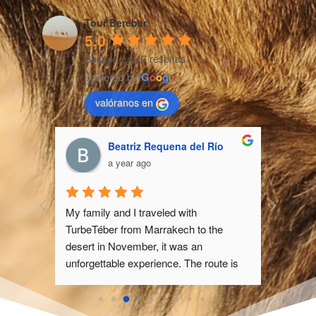
Tour Bereber
5.0
Basado en 47 reseñas.
powered by
G
o
o
g
l
e
valóranos en
Beatriz Requena del Río
a year ago
ravel 
My family and I traveled with 
n 
TurbeTéber from Marrakech to the 
designed 
desert in November, it was an 
 of 
unforgettable experience. The route is 
fascinating, passing through impressive 
re 
landscapes of the Atlas and small 
ence 
Berber villages. Upon reaching the 