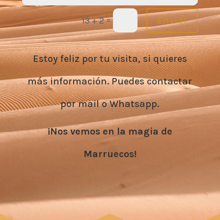
=
Enviar
13 + 2
Estoy feliz por tu visita, si quieres
más información. Puedes contactar
por mail o Whatsapp.
¡Nos vemos en la magia de
Marruecos!