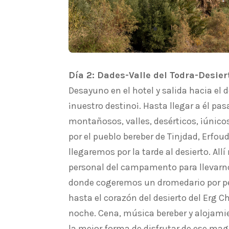
Día 2: Dades-Valle del Todra-Desier
Desayuno en el hotel y salida hacia el 
¡nuestro destino¡. Hasta llegar a él pa
montañosos, valles, desérticos, ¡úni
por el pueblo bereber de Tinjdad, Erfoud
llegaremos por la tarde al desierto. All
personal del campamento para llevarno
donde cogeremos un dromedario por pe
hasta el corazón del desierto del Erg C
noche. Cena, música bereber y alojam
la mejor forma de disfrutar de ese mag