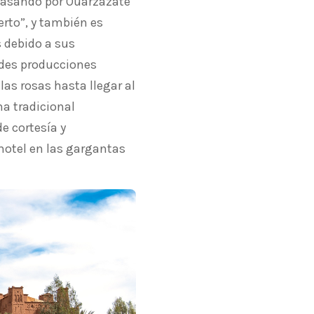
 pasando por Ouarzazate
erto”, y también es
 debido a sus
ndes producciones
las rosas hasta llegar al
na tradicional
e cortesía y
 hotel en las gargantas