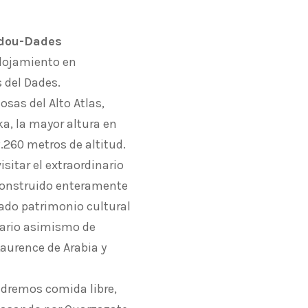
ddou-Dades
alojamiento en
 del Dades.
sas del Alto Atlas,
ka, la mayor altura en
2.260 metros de altitud.
sitar el extraordinario
 construido enteramente
rado patrimonio cultural
nario asimismo de
aurence de Arabia y
ndremos comida libre,