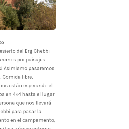
to
desierto del Erg Chebbi
saremos por paisajes
cos! Asimismo pasaremos
. Comida libre,
í nos están esperando el
s en 4×4 hasta el lugar
rsona que nos llevará
hebbi para pasar la
iento en el campamento,
nífico y único entorno