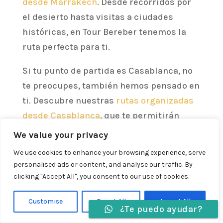
desde Marrakech
. Desde recorridos por
el desierto hasta visitas a ciudades
históricas, en Tour Bereber tenemos la
ruta perfecta para ti.
Si tu punto de partida es Casablanca, no
te preocupes, también hemos pensado en
ti. Descubre nuestras
rutas organizadas
desde Casablanca
, que te permitirán
explorar lo mejor de Marruecos de una
We value your privacy
manera cómoda y segura.
We use cookies to enhance your browsing experience, serve
personalised ads or content, and analyse our traffic. By
Y si prefieres comenzar tu viaje desde
clicking "Accept All", you consent to our use of cookies.
Tánger, en Tour Bereber también tenemos
opciones para ti. Explora nuestras
rutas
Customise
Reject All
Accept All
¿Te puedo ayudar?
diseñadas desde Tánger
, que te llevarán a
Idiomas »