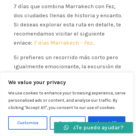
7 días que combina Marrakech con Fez,
dos ciudades llenas de historia y encanto.
Si deseas explorar esta ruta en detalle, te
recomendamos visitar el siguiente
enlace:
7 días Marrakech – Fez
.
Si prefieres un recorrido más corto pero
igualmente emocionante, la excursión de
4 días desde Marrakech hasta Fez puede
We value your privacy
ser la opción perfecta para ti. Descubre
más sobre esta ruta en el siguiente
We use cookies to enhance your browsing experience, serve
personalised ads or content, and analyse our traffic. By
enlace:
4 días Marrakech – Fez
.
clicking "Accept All", you consent to our use of cookies.
Además, Tour Bereber ofrece una
Customise
Reject All
Accept All
variedad de rutas desde diferentes
¿Te puedo ayudar?
Idiomas »
ciudades de Marruecos, como Fez,