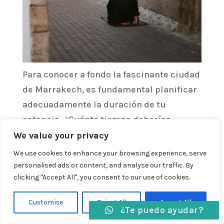
Para conocer a fondo la fascinante ciudad
de Marrakech, es fundamental planificar
adecuadamente la duración de tu
estancia. ¿Cuánto tiempo deberías
quedarte en Marrakech para sumergirte
We value your privacy
en su cultura, historia y belleza? A
We use cookies to enhance your browsing experience, serve
continuación, te presentamos una guía
personalised ads or content, and analyse our traffic. By
clicking "Accept All", you consent to our use of cookies.
detallada que te ayudará a tomar la mejor
decisión.
Customise
Reject All
Accept All
¿Te puedo ayudar?
Idiomas »