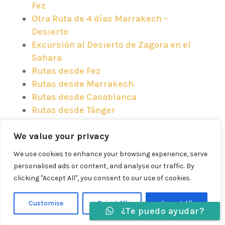
Fez
Otra Ruta de 4 días Marrakech –
Desierto
Excursión al Desierto de Zagora en el
Sahara
Rutas desde Fez
Rutas desde Marrakech
Rutas desde Casablanca
Rutas desde Tánger
Estas rutas te permitirán explorar
We value your privacy
Marruecos de manera auténtica y
We use cookies to enhance your browsing experience, serve
enriquecedora, acompañado por guías
personalised ads or content, and analyse our traffic. By
clicking "Accept All", you consent to our use of cookies.
expertos que te mostrarán los secretos
mejor guardados del país.
Customise
Reject All
Accept All
¿Te puedo ayudar?
Idiomas »
Presupuesto detallado para tu