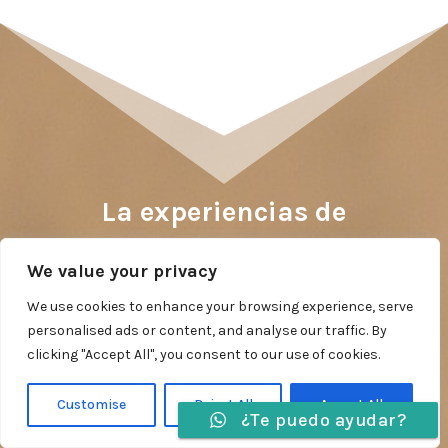
La experiencias de
nuestros clientes hablan
We value your privacy
We use cookies to enhance your browsing experience, serve
personalised ads or content, and analyse our traffic. By
por nosotros.
clicking "Accept All", you consent to our use of cookies.
La palabra de nuestros viajeros habla por
Customise
Reject All
Accept All
¿Te puedo ayudar?
nosotros. Lee los testimonios de aquellos
Idiomas »