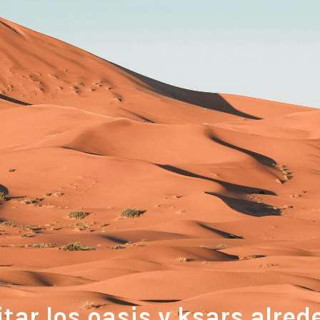
itar los oasis y ksars alred