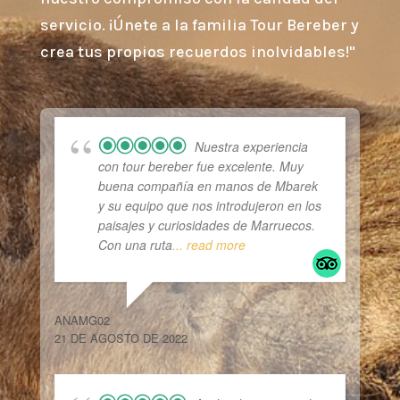
servicio. ¡Únete a la familia Tour Bereber y
crea tus propios recuerdos inolvidables!"
Nuestra experiencia
con tour bereber fue excelente. Muy
buena compañía en manos de Mbarek
y su equipo que nos introdujeron en los
paisajes y curiosidades de Marruecos.
Con una ruta
... read more
ANAMG02
21 DE AGOSTO DE 2022