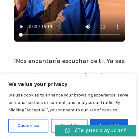
¡Nos encantaría escuchar de ti! Ya sea
que quieras reservar un tour, hacer
We value your privacy
preguntas o simplemente saludar,
We use cookies to enhance your browsing experience, serve
personalised ads or content, and analyse our traffic. By
estamos aquí para ayudarte a
clicking "Accept All", you consent to our use of cookies.
planificar el viaje de tus sueños de
Customise
Reject All
Accept All
¿Te puedo ayudar?
manera segura y relajante.
Idiomas »