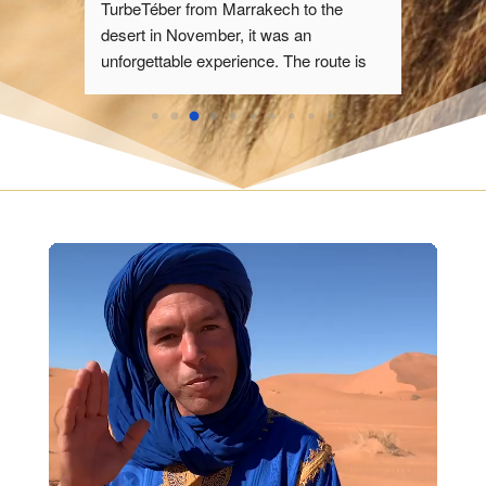
n 
TurbeTéber from Marrakech to the 
designed 
desert in November, it was an 
 of 
unforgettable experience. The route is 
fascinating, passing through impressive 
re 
landscapes of the Atlas and small 
ence 
Berber villages. Upon reaching the 
rist 
desert, sleeping under the stars in a 
luxury camp is magical, and the camel 
out for 
trek at sunset over the dunes is unique. 
ng with 
The team is professional and attentive, 
e impact. 
taking care of every detail, from the 
rtable 
delicious meals to the welcoming 
elicious. 
atmosphere. A perfect adventure for 
 and well-
those looking to explore Morocco in an 
occo, 
authentic and comfortable way.
ce.