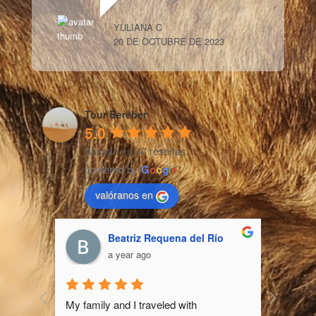
YULIANA C
20 DE OCTUBRE DE 2023
Tour Bereber
5.0
Basado en 47 reseñas.
powered by
G
o
o
g
l
e
valóranos en
Beatriz Requena del Río
a year ago
ravel 
My family and I traveled with 