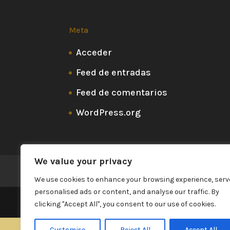
Meta
Acceder
Feed de entradas
Feed de comentarios
WordPress.org
We value your privacy
Rutas
Trekkings
Actividades en el desie
We use cookies to enhance your browsing experience, serv
personalised ads or content, and analyse our traffic. By
Diseñado por David Dreambular / w
clicking "Accept All", you consent to our use of cookies.
Customise
Reject All
Accept All