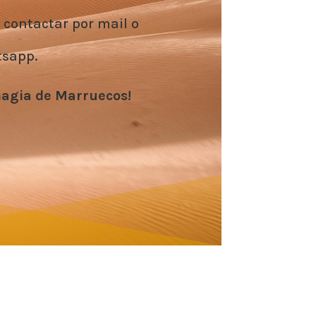
 contactar por mail o
sapp.
magia de Marruecos!