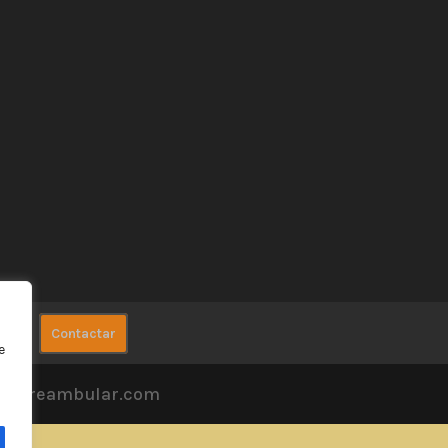
rto
Contactar
e
ww.dreambular.com