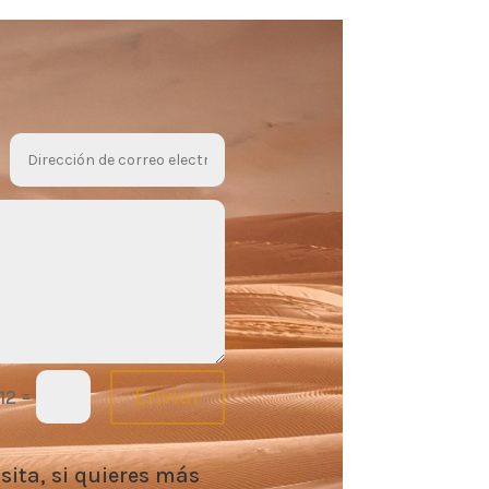
=
Enviar
 12
isita, si quieres más