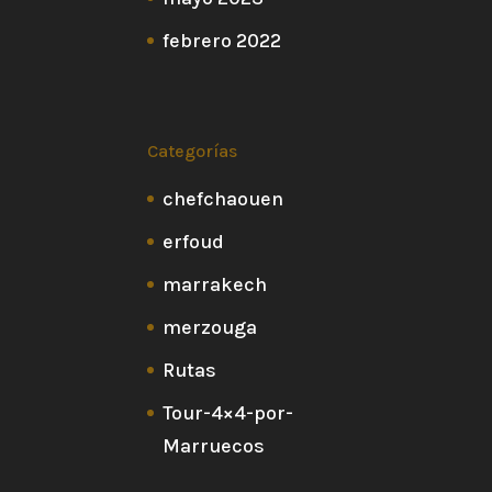
febrero 2022
Categorías
chefchaouen
erfoud
marrakech
merzouga
Rutas
Tour-4×4-por-
Marruecos