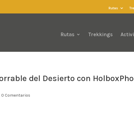
Rutas
Tr
Rutas
Trekkings
Activ
orrable del Desierto con HolboxPh
|
0 Comentarios