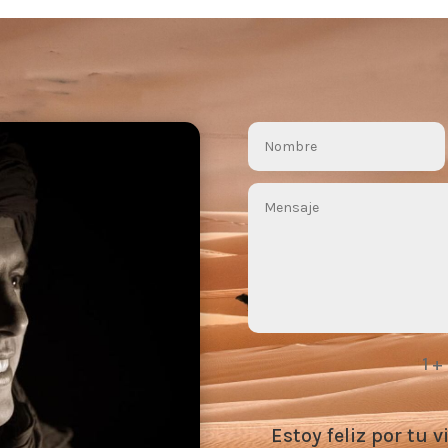
1 +
Estoy feliz por tu v