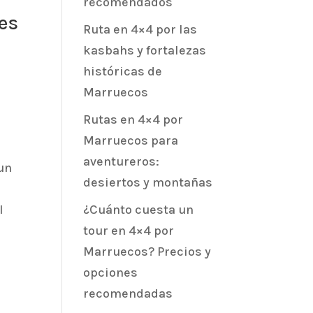
recomendados
es
Ruta en 4×4 por las
kasbahs y fortalezas
históricas de
Marruecos
Rutas en 4×4 por
Marruecos para
aventureros:
 un
desiertos y montañas
l
¿Cuánto cuesta un
tour en 4×4 por
Marruecos? Precios y
opciones
recomendadas