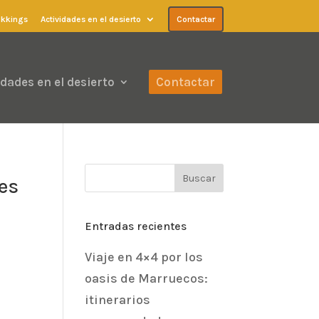
ekkings
Actividades en el desierto
Contactar
idades en el desierto
Contactar
es
Entradas recientes
Viaje en 4×4 por los
oasis de Marruecos:
itinerarios