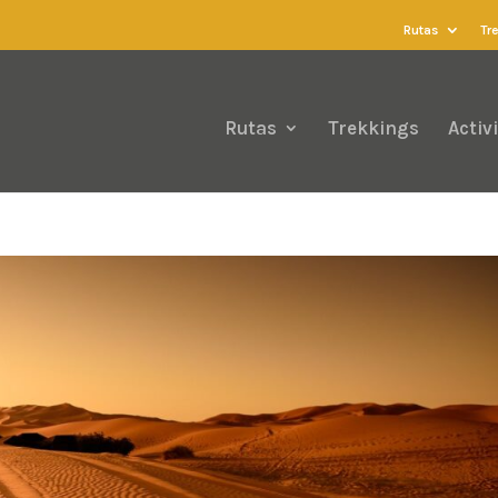
Rutas
Tr
Rutas
Trekkings
Activ